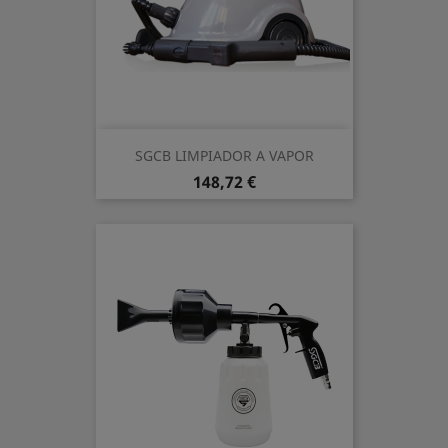
SGCB LIMPIADOR A VAPOR
Precio
148,72 €