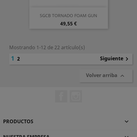
SGCB TORNADO FOAM GUN
Precio
49,55 €
Mostrando 1-12 de 22 artículo(s)
1
Siguiente
2

Volver arriba

Facebook
Instagram
PRODUCTOS
