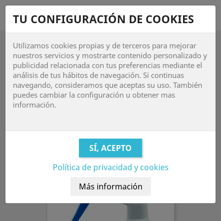
shopping_cart


TU CONFIGURACIÓN DE COOKIES
Utilizamos cookies propias y de terceros para mejorar

nuestros servicios y mostrarte contenido personalizado y
publicidad relacionada con tus preferencias mediante el
LOS MÁS VENDIDOS
análisis de tus hábitos de navegación. Si continuas
navegando, consideramos que aceptas su uso. También
Ventas en orden decreciente
puedes cambiar la configuración u obtener mas

información.
Mostrando 1-12 de 22 artículo(s)
Política de privacidad y cookies