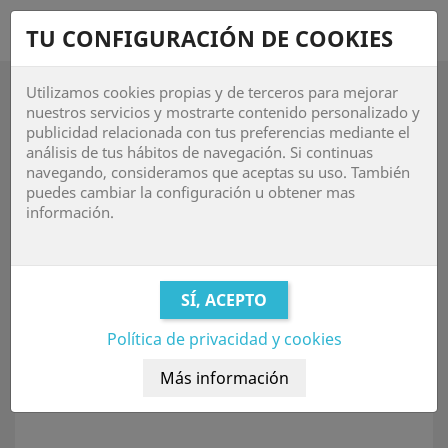
shopping_cart


TU CONFIGURACIÓN DE COOKIES
Utilizamos cookies propias y de terceros para mejorar

nuestros servicios y mostrarte contenido personalizado y
publicidad relacionada con tus preferencias mediante el
Sobre nosotros
análisis de tus hábitos de navegación. Si continuas
navegando, consideramos que aceptas su uso. También
puedes cambiar la configuración u obtener mas
información.
Sobre nosotros
Nuestra compañía
Nuestra compañía
Detailmart aparece de la necesidad que tiene cualquier
Política de privacidad y cookies
detailer profesional de un sitio de confianza donde
poder comprar productos y maquinaria, así como
poder responder cualquier duda que pueda tener
sobre los mismos.