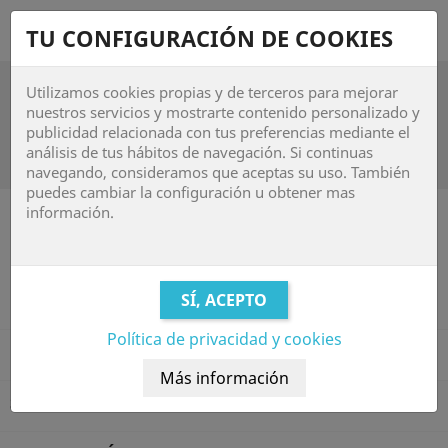
shopping_cart


TU CONFIGURACIÓN DE COOKIES
Utilizamos cookies propias y de terceros para mejorar

nuestros servicios y mostrarte contenido personalizado y
publicidad relacionada con tus preferencias mediante el
Nuestras tiendas
análisis de tus hábitos de navegación. Si continuas
navegando, consideramos que aceptas su uso. También
puedes cambiar la configuración u obtener mas
Facebook
Instagram
información.
PRODUCTOS

Política de privacidad y cookies
NUESTRA EMPRESA

SU CUENTA
