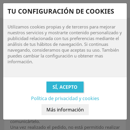
shopping_cart


TU CONFIGURACIÓN DE COOKIES
Utilizamos cookies propias y de terceros para mejorar

nuestros servicios y mostrarte contenido personalizado y
publicidad relacionada con tus preferencias mediante el
Información sobre envíos
análisis de tus hábitos de navegación. Si continuas
navegando, consideramos que aceptas su uso. También
puedes cambiar la configuración u obtener mas
información.
ENVÍOS
¿Cuánto tardará en llegar mi pedido?
El plazo de entrega de los pedidos es de 24-48 horas
laborables desde que se realiza el pedido (únicamente
para envíos peninsulares; quedan excluidos Baleares,
Canarias, Ceuta y Melilla). Todos los envíos serán
Política de privacidad y cookies
realizados por la empresa de transportes
GLS
.
Si por algún motivo el pedido se tuviera que retrasar
nos pondremos en contacto contigo para
comunicártelo.
Una vez realizado el pedido, no está permitido realizar