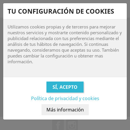
shopping_cart


TU CONFIGURACIÓN DE COOKIES
Utilizamos cookies propias y de terceros para mejorar

nuestros servicios y mostrarte contenido personalizado y
publicidad relacionada con tus preferencias mediante el
INFORMACIÓN DE LA TIENDA
análisis de tus hábitos de navegación. Si continuas
navegando, consideramos que aceptas su uso. También
puedes cambiar la configuración u obtener mas

DetailMart
información.
Plaza Cervantes 25 1ª
28801 Alcalá de Henares
Madrid
Spain

Política de privacidad y cookies
Envíenos un mensaje de correo electrónico:
info@detailmart.eu
Facebook
Instagram