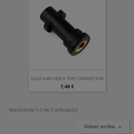
SGCB KARCHER K TYPE CONNECTOR
Precio
7,40 €
Mostrando 1-3 de 3 artículo(s)
Volver arriba
