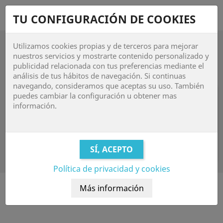
shopping_cart


TU CONFIGURACIÓN DE COOKIES
Utilizamos cookies propias y de terceros para mejorar

nuestros servicios y mostrarte contenido personalizado y
publicidad relacionada con tus preferencias mediante el
NOVEDADES
análisis de tus hábitos de navegación. Si continuas
navegando, consideramos que aceptas su uso. También
puedes cambiar la configuración u obtener mas
Lamentamos las molestias.
información.
Realice una nueva búsqueda sobre su interés

Política de privacidad y cookies
Facebook
Instagram