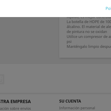
rotación recientemente des
líquidos de manera rápida 
Pol
Debido al núcleo de sopla
líquido, es mejor controlar
La botella de HDPE de 100
álcalino. El material de al
de pintura no se oxidan
Utilice un compresor de a
psi
Manténgalo limpio despué
ebook
Instagram
TRA EMPRESA
SU CUENTA
Información personal
ación sobre envíos