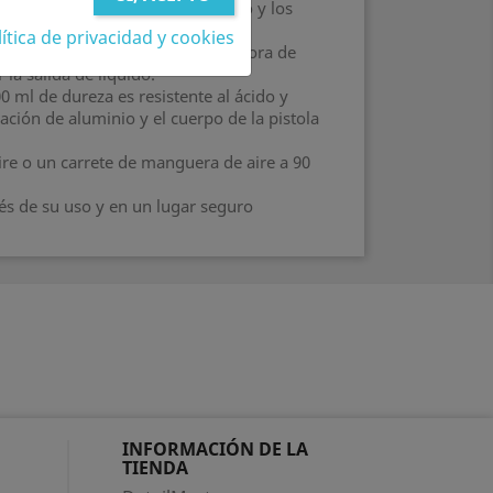
arrollada, para eliminar el polvo y los
y efectiva.
ítica de privacidad y cookies
do mecánico y la válvula reguladora de
 la salida de líquido.
0 ml de dureza es resistente al ácido y
eación de aluminio y el cuerpo de la pistola
ire o un carrete de manguera de aire a 90
s de su uso y en un lugar seguro
INFORMACIÓN DE LA
TIENDA