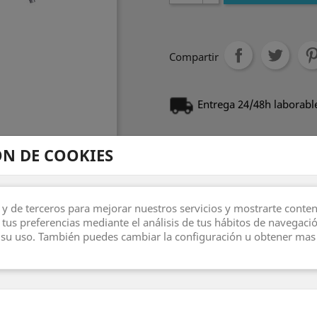
Compartir
Entrega 24/48h laborabl
Derecho de devolución d
N DE COOKIES

 y de terceros para mejorar nuestros servicios y mostrarte conte
Descripción
Detal
 tus preferencias mediante el análisis de tus hábitos de navegaci
su uso. También puedes cambiar la configuración u obtener mas
SGCB TORNADO
CEPILLO
La pistola de limpieza pro
poderoso, basada en princ