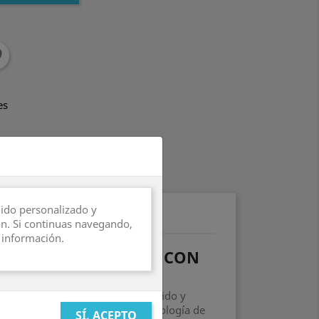
es
urante 7 días
nido personalizado y
les del producto
ón. Si continuas navegando,
 información.
 CAR CLEANING GUN CON
porciona un flujo de aire más rápido y
ipios aeroespaciales y en la tecnología de