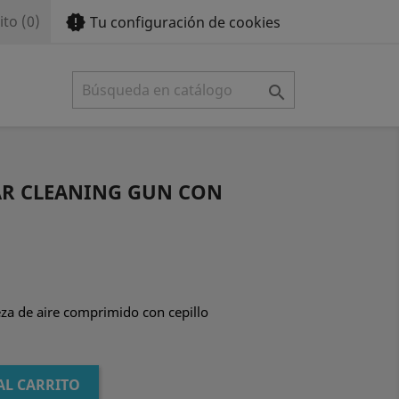
new_releases
ito
(0)
Tu configuración de cookies

R CLEANING GUN CON
eza de aire comprimido con cepillo
AL CARRITO