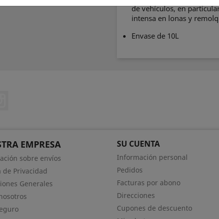
de vehículos, en particula
intensa en lonas y remolq
Envase de 10L
ebook
Instagram
TRA EMPRESA
SU CUENTA
Información personal
ación sobre envíos
Pedidos
a de Privacidad
Facturas por abono
iones Generales
Direcciones
nosotros
Cupones de descuento
eguro