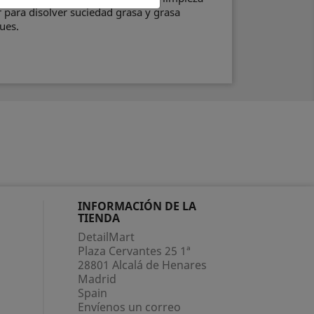
r para disolver suciedad grasa y grasa
ues.
INFORMACIÓN DE LA
TIENDA
DetailMart
Plaza Cervantes 25 1ª
28801 Alcalá de Henares
Madrid
Spain
Envíenos un correo