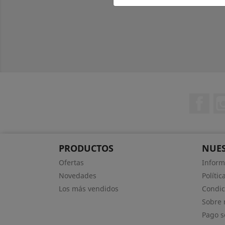
Fac
PRODUCTOS
NUES
Ofertas
Inform
Novedades
Polític
Los más vendidos
Condic
Sobre 
Pago s