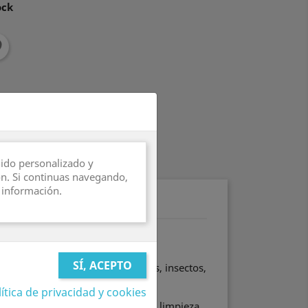
ock
es
urante 7 días
nido personalizado y
ón. Si continuas navegando,
 información.
les del producto
ERSALREINIGER
ciente, que elimina aceite, grasas, insectos,
 ceras viejas y resina.
ítica de privacidad y cookies
pre-tratamiento y como agente de limpieza