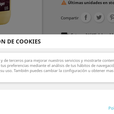

Últimas unidades en st
Compartir
Entrega 24/48h laborabl
N DE COOKIES
Derecho de devolución d
 y de terceros para mejorar nuestros servicios y mostrarte conte
 tus preferencias mediante el análisis de tus hábitos de navegaci
su uso. También puedes cambiar la configuración u obtener mas
Descripción
Detal
CAR STAR UNIV
Limpiador alcalino muy efi
suciedad de las carreteras,
Pol
Es ideal como agente de 